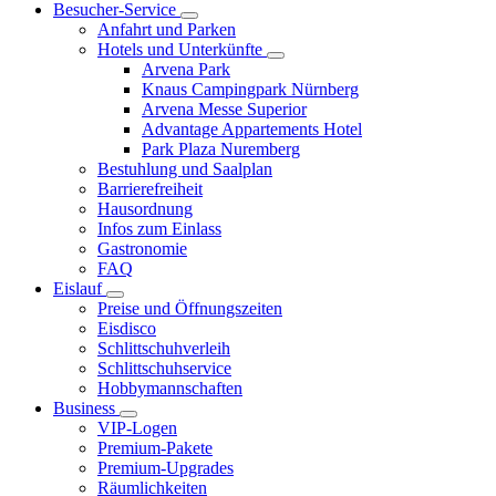
Besucher-Service
Anfahrt und Parken
Hotels und Unterkünfte
Arvena Park
Knaus Campingpark Nürnberg
Arvena Messe Superior
Advantage Appartements Hotel
Park Plaza Nuremberg
Bestuhlung und Saalplan
Barrierefreiheit
Hausordnung
Infos zum Einlass
Gastronomie
FAQ
Eislauf
Preise und Öffnungszeiten
Eisdisco
Schlittschuhverleih
Schlittschuhservice
Hobbymannschaften
Business
VIP-Logen
Premium-Pakete
Premium-Upgrades
Räumlichkeiten