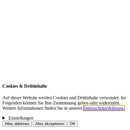
Business
Service
News
Kontakt
Impressum
Datenschutz
ARENA Nürnberg Betriebgesellschaft mbH
Kurt-Leucht-Weg 11
90471 Nürnberg
E-Mail:
service@arena-nuernberg.de
Telefon:
+49 911 98897-0
Cookies & Drittinhalte
Auf dieser Website werden Cookies und Drittinhalte verwendet. Im
Folgenden können Sie Ihre Zustimmung geben oder widerrufen.
Weitere Informationen finden Sie in unserer
Datenschutzerklärung.
Einstellungen
Alles ablehnen
Alles akzeptieren
OK