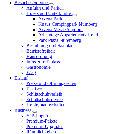
Besucher-Service
Anfahrt und Parken
Hotels und Unterkünfte
Arvena Park
Knaus Campingpark Nürnberg
Arvena Messe Superior
Advantage Appartements Hotel
Park Plaza Nuremberg
Bestuhlung und Saalplan
Barrierefreiheit
Hausordnung
Infos zum Einlass
Gastronomie
FAQ
Eislauf
Preise und Öffnungszeiten
Eisdisco
Schlittschuhverleih
Schlittschuhservice
Hobbymannschaften
Business
VIP-Logen
Premium-Pakete
Premium-Upgrades
Räumlichkeiten